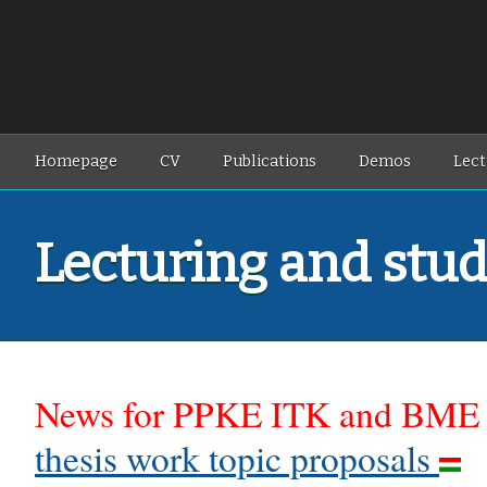
Homepage
CV
Publications
Demos
Lect
Lecturing
and stu
News for PPKE ITK and BME 
thesis work topic proposals