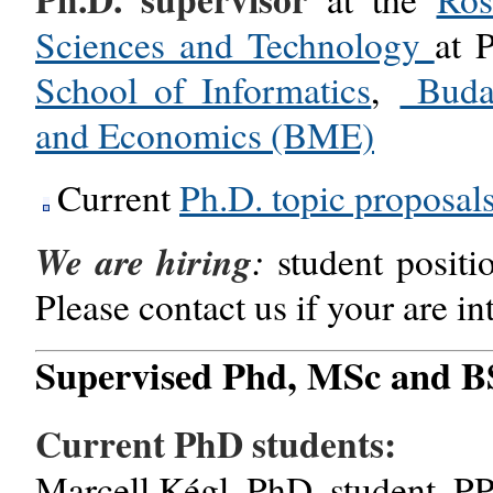
Sciences and Technology
at 
School of Informatics
,
Budap
and Economics (BME)
Current
Ph.D. topic proposal
We are hiring
:
student positi
Please contact us if your are in
Supervised Phd, MSc and BS
Current PhD students:
Marcell Kégl, PhD. student, P