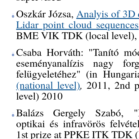
Oszkár Józsa,
Analyis of 3D
Lidar point cloud sequences
BME VIK TDK (local level),
Csaba Horváth:
"Tanító mó
eseményanalízis nagy for
felügyeletéhez
" (in Hungari
,
(national level)
2011, 2nd p
level) 2010
Balázs Gergely Szabó,
"
optikai és infravörös felvéte
1st prize at PPKE ITK TDK (l