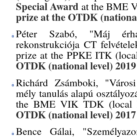
Special Award
at the BME V
prize
at the
OTDK (national
Péter Szabó, "Máj érhá
rekonstrukciója CT felvétele
prize at the PPKE ITK (local
OTDK (national level) 2019
Richárd Zsámboki, "Városi
mély tanulás alapú osztályozá
the BME VIK TDK (local le
OTDK (national level) 2017
Bence Gálai, "Személyazon