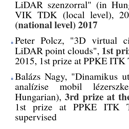
LiDAR szenzorral" (in Hung
VIK TDK (local level), 20
(national level) 2017
Peter Polcz, "3D virtual ci
1st pr
LiDAR point clouds",
2015, 1st prize at PPKE ITK 
Balázs Nagy, "Dinamikus ut
analízise mobil lézerszk
3rd prize
at t
Hungarian),
1st prize at PPKE ITK T
supervised