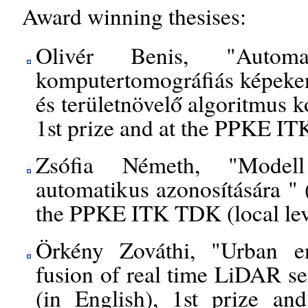
Award winning thesises:
Olivér Benis, "Automati
komputertomográfiás képeken
és területnövelő algoritmus 
1st prize and at the PPKE IT
Zsófia Németh, "Model
automatikus azonosítására " 
the PPKE ITK TDK (local lev
Örkény Zováthi, "Urban en
fusion of real time LiDAR se
(in English), 1st prize a