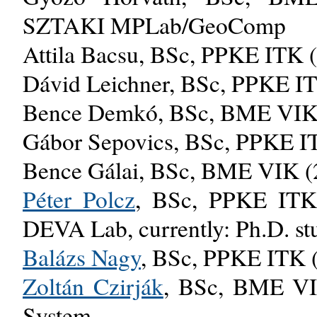
SZTAKI MPLab/GeoComp
Attila Bacsu, BSc, PPKE ITK 
Dávid Leichner, BSc, PPKE I
Bence Demkó, BSc, BME VIK
Gábor Sepovics, BSc, PPKE I
Bence Gálai, BSc, BME VIK (
Péter Polcz
, BSc, PPKE ITK
DEVA Lab, currently: Ph.D. s
Balázs Nagy
, BSc, PPKE ITK 
Zoltán Czirják
, BSc, BME VIK
System