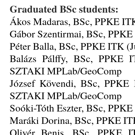
Graduated BSc students:
Ákos Madaras, BSc, PPKE ITK 
Gábor Szentirmai, BSc, PPKE 
Péter Balla, BSc, PPKE ITK (J
Balázs Pálffy, BSc, PPKE I
SZTAKI MPLab/GeoComp
József Kövendi, BSc, PPKE 
SZTAKI MPLab/GeoComp
Soóki-Tóth Eszter, BSc, PPKE 
Maráki Dorina, BSc, PPKE ITK
Olivér Benis, BSc, PPKE I