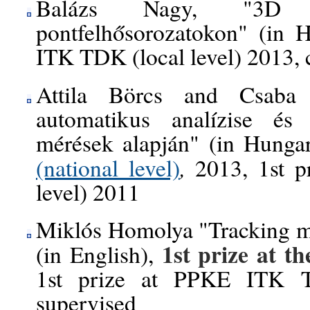
Balázs Nagy, "3D ob
pontfelhősorozatokon" (in 
ITK TDK (local level) 2013, 
Attila Börcs and Csaba 
automatikus analízise és
mérések alapján" (in Hunga
,
(national level)
2013, 1st p
level) 2011
Miklós Homolya "Tracking mul
1st prize
at th
(in English),
1st prize at PPKE ITK TD
supervised