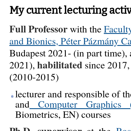
My current lecturing activ
Full Professor
with the
Facult
and Bionics, Péter Pázmány Ca
Budapest 2021- (in part time), 
habilitated
2021),
since 2017, 
(2010-2015)
lecturer and responsible of t
and
Computer Graphics
Biometrics, EN) courses
Ph.D. supervisor
at the
Ros