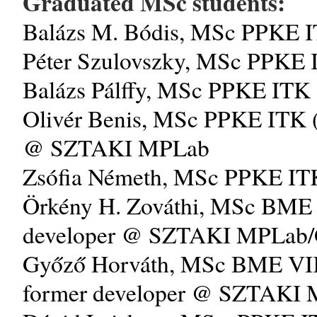
Graduated MSc students:
Balázs M. Bódis, MSc PPKE I
Péter Szulovszky, MSc PPKE I
Balázs Pálffy, MSc PPKE ITK 
Olivér Benis, MSc PPKE ITK (
@ SZTAKI MPLab
Zsófia Németh, MSc PPKE ITK
Örkény H. Zováthi, MSc BME V
developer @ SZTAKI MPLab
Győző Horváth, MSc BME VIK 
former developer @ SZTAK