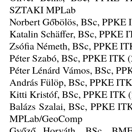
SZTAKI MPLab
Norbert Gőbölös, BSc, PPKE I
Katalin Schäffer, BSc, PPKE I
Zsófia Németh, BSc, PPKE IT
Péter Szabó, BSc, PPKE ITK 
Péter Lénárd Vámos, BSc, PP
András Fülöp, BSc, PPKE ITK
Kitti Kristóf, BSc, PPKE ITK 
Balázs Szalai, BSc, PPKE IT
MPLab/GeoComp
Győző Horváth, BSc, BME