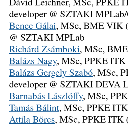
Dávid Leichner, MSc, PPKE IT
developer @ SZTAKI MPLab
Bence Gálai
, MSc, BME VIK (J
@ SZTAKI MPLab
Richárd Zsámboki
, MSc, BME
Balázs Nagy
, MSc, PPKE ITK 
Balázs Gergely Szabó
, MSc, P
developer @ SZTAKI DEVA 
Barnabás Lászlóffy
, MSc, PPK
Tamás Bálint
, MSc, PPKE ITK
Attila Börcs
, MSc, PPKE ITK (