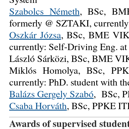
Szabolcs Németh
, BSc, BME
formerly @ SZTAKI, currently
Oszkár Józsa
, BSc, BME VIK,
currently: Self-Driving Eng. a
László Sárközi, BSc, BME VIK
Miklós Homolya, BSc, PPKE
currently: PhD. student with t
Balázs Gergely Szabó
, BSc, 
Csaba Horváth
, BSc, PPKE IT
Awards of supervised student